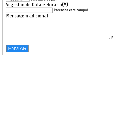
Sugestão de Data e Horário
(*)
Preencha este campo!
Mensagem adicional
P
ENVIAR