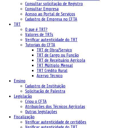
Consultar solicitação de Registro
Consultar Empresa
Acesso ao Portal de Serviços
Cadastro de Empresa no CFTA
TRT
O que é TRT?
Valores de TRTs
Verificar autenticidade do TRT
Tutoriais do CFTA
TRT de Obra/Serviço
TRT de Cargo ou Função
TRT de Receituário Agrícola
TRT Múltiplo Mensal
TRT Crédito Rural
Acervo Técnico
Ensino
Cadastro de Instituição
Solicitação de Palestra
Legislação
Criou o CFTA
Atribuições dos Técnicos Agrícolas
Outras legislações
Fiscalização
Verificar autenticidade de certidões
Verificar autenticidade do TRT