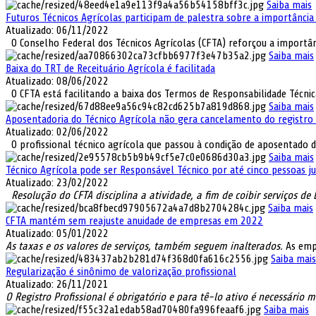
Saiba mais
Futuros Técnicos Agrícolas participam de palestra sobre a importância 
Atualizado: 06/11/2022
O Conselho Federal dos Técnicos Agrícolas (CFTA) reforçou a importânc
Saiba mais
Baixa do TRT de Receituário Agrícola é facilitada
Atualizado: 08/06/2022
O CFTA está facilitando a baixa dos Termos de Responsabilidade Técnica 
Saiba mais
Aposentadoria do Técnico Agrícola não gera cancelamento do registro p
Atualizado: 02/06/2022
O profissional técnico agrícola que passou à condição de aposentado dev
Saiba mais
Técnico Agrícola pode ser Responsável Técnico por até cinco pessoas ju
Atualizado: 23/02/2022
Resolução do CFTA disciplina a atividade, a fim de coibir serviços de b
Saiba mais
CFTA mantém sem reajuste anuidade de empresas em 2022
Atualizado: 05/01/2022
As taxas e os valores de serviços, também seguem inalterados.
As empr
Saiba mais
Regularização é sinônimo de valorização profissional
Atualizado: 26/11/2021
O Registro Profissional é obrigatório e para tê-lo ativo é necessário m
Saiba mais