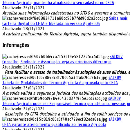
Técnico Agrícola, mantenha atualizado o seu cadastro no CFTA
Atualizado: 26/11/2021
Atualize suas informações cadastradas no SITAG e garanta a comunicaç
Saiba mais
Carteira Digital do CFTA é liberada na versão Apple iOS
Atualizado: 18/11/2021
A carteira profissional do Técnico Agrícola, agora também disponível a 
Informações
sAIKBV
Conselho, Sindicato e Associação: veja as principais diferenças
Atualizado: 16/11/2022
Para facilitar o acesso do trabalhador às soluções de suas dúvidas, 
sAIKBV
Tabela de Modalidades do Técnico Agrícola é aprovada pelo CFTA
Atualizado: 25/03/2022
A medida valida a segurança jurídica das habilitações atribuídas aos p
sAIKBV
Técnico Agrícola pode ser Responsável Técnico por até cinco pessoas ju
Atualizado: 24/02/2022
Resolução do CFTA disciplina a atividade, a fim de coibir serviços de
sAIKBV
CFTA garante atendimento qualificado ao Técnico Agrícola
Atualizado: 26/11/2021