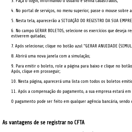
3. Faça o login, informando o usuário e senha cadastrados;
4. No portal de serviços, no menu superior, passe o mouse sobre
5. Nesta tela, aparecerão a SITUAÇÃO DO REGISTRO DA SUA EMPRE
6. No campo GERAR BOLETOS, selecione os exercícios que deseja r
estiverem quitadas;
7. Após selecionar, clique no botão azul "GERAR ANUIDADE (SIMUL
8. Abrirá uma nova janela com a simulação;
9. Para emitir o boleto, role a página para baixo e clique no b
Após, clique em prosseguir;
10. Nesta página, aparecerá uma lista com todos os boletos emiti
11. Após a compensação do pagamento, a sua empresa estará em 
O pagamento pode ser feito em qualquer agência bancária, sendo 
As vantagens de se registrar no CFTA