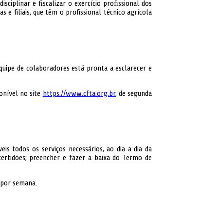
isciplinar e ﬁscalizar o exercício proﬁssional dos
 e filiais, que têm o profissional técnico agrícola
equipe de colaboradores está pronta a esclarecer e
onível no site
https://www.cfta.org.br
, de segunda
is todos os serviços necessários, ao dia a dia da
r certidões; preencher e fazer a baixa do Termo de
s por semana.