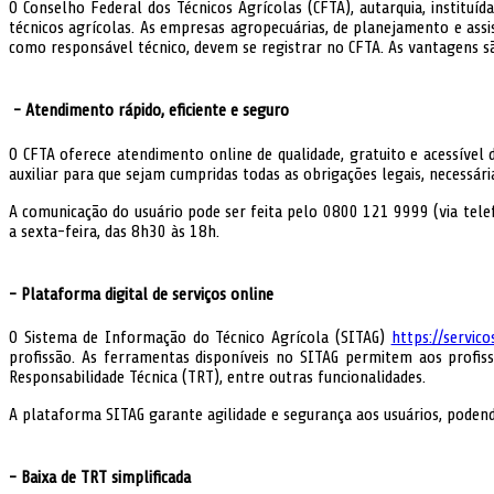
O Conselho Federal dos Técnicos Agrícolas (CFTA), autarquia, instituíd
técnicos agrícolas. As empresas agropecuárias, de planejamento e assist
como responsável técnico, devem se registrar no CFTA. As vantagens são
- Atendimento rápido, eficiente e seguro
O CFTA oferece atendimento online de qualidade, gratuito e acessível d
auxiliar para que sejam cumpridas todas as obrigações legais, necessária
A comunicação do usuário pode ser feita pelo 0800 121 9999 (via tel
a sexta-feira, das 8h30 às 18h.
- Plataforma digital de serviços online
O Sistema de Informação do Técnico Agrícola (SITAG)
https://servico
profissão. As ferramentas disponíveis no SITAG permitem aos profissio
Responsabilidade Técnica (TRT), entre outras funcionalidades.
A plataforma SITAG garante agilidade e segurança aos usuários, podendo
- Baixa de TRT simplificada