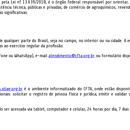
a pela Lei nº 13.639/2018, é o órgão federal responsável por orientar, d
ência técnica, públicas e privadas, de comércio de agroquímicos, revendas
 significativas:
e qualquer parte do Brasil, seja no campo, no interior ou na cidade. A 
s ao exercício regular da profissão.
efone ou WhatsApp), e-mail
atendimento@cfta.org.br
ou formulário disp
s.sitag.org.br
é o ambiente informatizado do CFTA, onde estão disponíve
nais: solicitar o registro de pessoa física e jurídica; emitir e valida
 ser acessada via tablet, computador e celular, 24 horas por dia, 7 dia