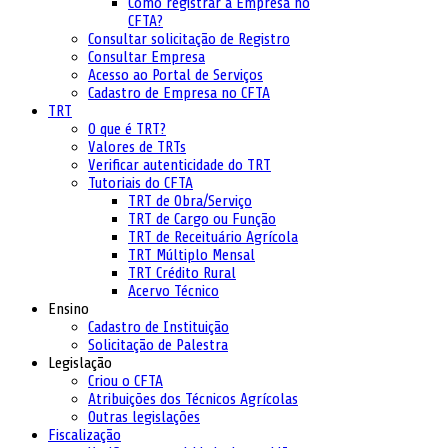
Como registrar a Empresa no
CFTA?
Consultar solicitação de Registro
Consultar Empresa
Acesso ao Portal de Serviços
Cadastro de Empresa no CFTA
TRT
O que é TRT?
Valores de TRTs
Verificar autenticidade do TRT
Tutoriais do CFTA
TRT de Obra/Serviço
TRT de Cargo ou Função
TRT de Receituário Agrícola
TRT Múltiplo Mensal
TRT Crédito Rural
Acervo Técnico
Ensino
Cadastro de Instituição
Solicitação de Palestra
Legislação
Criou o CFTA
Atribuições dos Técnicos Agrícolas
Outras legislações
Fiscalização