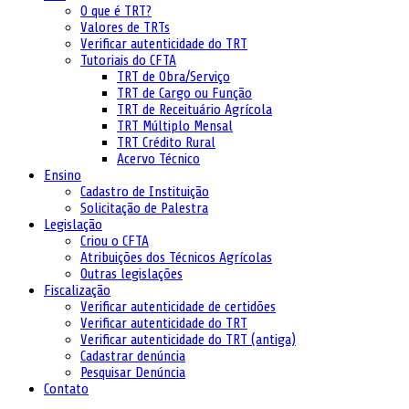
O que é TRT?
Valores de TRTs
Verificar autenticidade do TRT
Tutoriais do CFTA
TRT de Obra/Serviço
TRT de Cargo ou Função
TRT de Receituário Agrícola
TRT Múltiplo Mensal
TRT Crédito Rural
Acervo Técnico
Ensino
Cadastro de Instituição
Solicitação de Palestra
Legislação
Criou o CFTA
Atribuições dos Técnicos Agrícolas
Outras legislações
Fiscalização
Verificar autenticidade de certidões
Verificar autenticidade do TRT
Verificar autenticidade do TRT (antiga)
Cadastrar denúncia
Pesquisar Denúncia
Contato