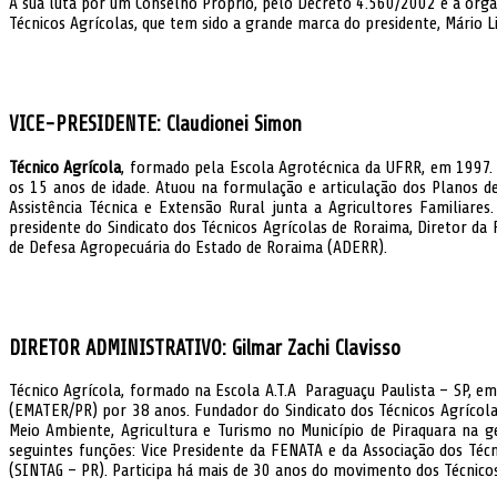
A sua luta por um Conselho Próprio, pelo Decreto 4.560/2002 e a orga
Técnicos Agrícolas, que tem sido a grande marca do presidente, Mário 
VICE-PRESIDENTE: Claudionei Simon
Técnico Agrícola
, formado pela Escola Agrotécnica da UFRR, em 1997. B
os 15 anos de idade. Atuou na formulação e articulação dos Planos de
Assistência Técnica e Extensão Rural junta a Agricultores Familiare
presidente do Sindicato dos Técnicos Agrícolas de Roraima, Diretor d
de Defesa Agropecuária do Estado de Roraima (ADERR).
DIRETOR ADMINISTRATIVO: Gilmar Zachi Clavisso
Técnico Agrícola, formado na Escola A.T.A Paraguaçu Paulista – SP, 
(EMATER/PR) por 38 anos. Fundador do Sindicato dos Técnicos Agrícol
Meio Ambiente, Agricultura e Turismo no Município de Piraquara na 
seguintes funções: Vice Presidente da FENATA e da Associação dos Téc
(SINTAG – PR). Participa há mais de 30 anos do movimento dos Técnicos 