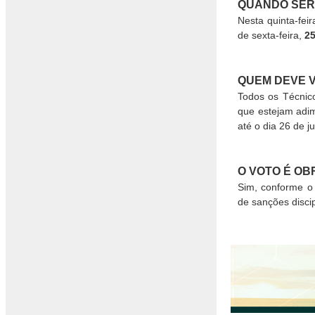
QUANDO SER
Nesta quinta-feir
de sexta-feira,
25
QUEM DEVE 
Todos os Técnico
que estejam adim
até o dia 26 de j
O VOTO É OB
Sim, conforme o 
de sanções discip