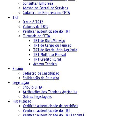
Consultar Empresa
Acesso ao Portal de Serviços
Cadastro de Empresa no CFTA
TRT
O que é TRT?
Valores de TRTs
Verificar autenticidade do TRT
Tutoriais do CFTA
TRT de Obra/Serviço
TRT de Cargo ou Função
TRT de Receituário Agrícola
TRT Múltiplo Mensal
TRT Crédito Rural
Acervo Técnico
Ensino
Cadastro de Instituição
Solicitação de Palestra
Legislação
Criou o CFTA
Atribuições dos Técnicos Agrícolas
Outras legislações
Fiscalização
Verificar autenticidade de certidões
Verificar autenticidade do TRT
Verificar autenticidade do TRT (antiga)