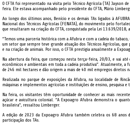
O CFTA foi representado na visita pelo Técnico Agrícola (TA) Jayson 
feira. Ele estava acompanhado pelo presidente do CFTA, Mário Limberg
Ao longo dos últimos anos, Benício e os demais TAs ligados à AFUBRA
Nacional dos Técnicos Agrícolas (FENATA), do movimento pelo fortaleci
que resultaram na criação do CFTA, conquistada pela Lei 13.639/2018, 
“Temos uma parceria histórica com a Afubra e com a cadeia do tabaco, 
um setor que sempre teve grande atuação dos Técnicos Agrícolas, que
e na criação de animais. Por isso, o CFTA prestigia anualmente a Expoag
Na abertura da feira, que começou nesta terça-feira, 20/03, e vai até
econômicos e ambientais em toda a cadeia produtiva”. Atualmente, a f
de 246 mil hectares e dão origem a mais de 40 mil empregos diretos na
Realizada no parque de exposições da Afubra, na localidade de Rincã
máquinas e implementos agrícolas e instituições de ensino, pesquisa 
Na feira, os visitantes têm oportunidade de conhecer as mais recentes
açúcar e avicultura colonial. “A Expoagro Afubra demonstra o quant
brasileira”, ressaltou Limberger.
A edição de 2023 da Expoagro Afubra também celebra os 68 anos de
participação dos TAs.