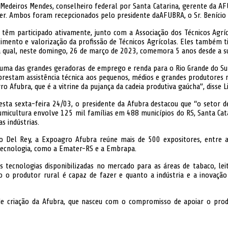
de Medeiros Mendes, conselheiro federal por Santa Catarina, gerente d
er. Ambos foram recepcionados pelo presidente daAFUBRA, o Sr. Benício
 têm participado ativamente, junto com a Associação dos Técnicos Agrí
mento e valorização da profissão de Técnicos Agrícolas. Eles também ti
a qual, neste domingo, 26 de março de 2023, comemora 5 anos desde a su
uma das grandes geradoras de emprego e renda para o Rio Grande do Sul,
 prestam assistência técnica aos pequenos, médios e grandes produtore
ro Afubra, que é a vitrine da pujança da cadeia produtiva gaúcha”, disse 
 esta sexta-feira 24/03, o presidente da Afubra destacou que “o setor d
umicultura envolve 125 mil famílias em 488 municípios do RS, Santa Ca
s indústrias.
o Del Rey, a Expoagro Afubra reúne mais de 500 expositores, entre agr
e tecnologia, como a Emater-RS e a Embrapa.
 tecnologias disponibilizadas no mercado para as áreas de tabaco, leite
o o produtor rural é capaz de fazer e quanto a indústria e a inovaç
 criação da Afubra, que nasceu com o compromisso de apoiar o produ