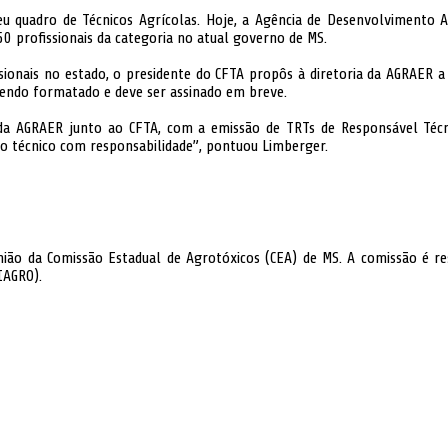
 quadro de Técnicos Agrícolas. Hoje, a Agência de Desenvolvimento A
0 profissionais da categoria no atual governo de MS.
ssionais no estado, o presidente do CFTA propôs à diretoria da AGRAER
 sendo formatado e deve ser assinado em breve.
da AGRAER junto ao CFTA, com a emissão de TRTs de Responsável Técn
 técnico com responsabilidade”, pontuou Limberger.
união da Comissão Estadual de Agrotóxicos (CEA) de MS. A comissão é r
IAGRO).