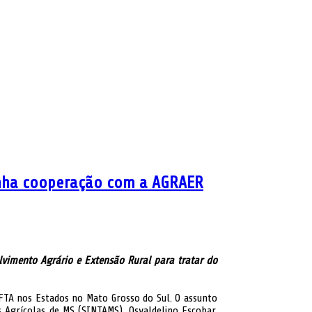
linha cooperação com a AGRAER
lvimento Agrário e Extensão Rural para tratar do
 CFTA nos Estados no Mato Grosso do Sul. O assunto
s Agrícolas de MS (SINTAMS), Osvaldelino Escobar,