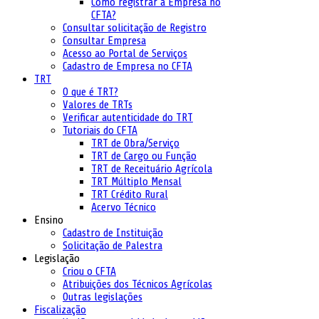
Como registrar a Empresa no
CFTA?
Consultar solicitação de Registro
Consultar Empresa
Acesso ao Portal de Serviços
Cadastro de Empresa no CFTA
TRT
O que é TRT?
Valores de TRTs
Verificar autenticidade do TRT
Tutoriais do CFTA
TRT de Obra/Serviço
TRT de Cargo ou Função
TRT de Receituário Agrícola
TRT Múltiplo Mensal
TRT Crédito Rural
Acervo Técnico
Ensino
Cadastro de Instituição
Solicitação de Palestra
Legislação
Criou o CFTA
Atribuições dos Técnicos Agrícolas
Outras legislações
Fiscalização