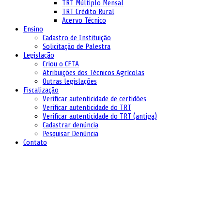
TRT Múltiplo Mensal
TRT Crédito Rural
Acervo Técnico
Ensino
Cadastro de Instituição
Solicitação de Palestra
Legislação
Criou o CFTA
Atribuições dos Técnicos Agrícolas
Outras legislações
Fiscalização
Verificar autenticidade de certidões
Verificar autenticidade do TRT
Verificar autenticidade do TRT (antiga)
Cadastrar denúncia
Pesquisar Denúncia
Contato