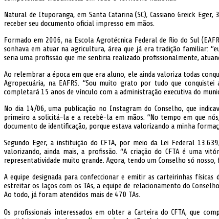
Natural de Ituporanga, em Santa Catarina (SC), Cassiano Greick Eger, 3
receber seu documento oficial impresso em mãos.
Formado em 2006, na Escola Agrotécnica Federal de Rio do Sul (EAFRS),
sonhava em atuar na agricultura, área que já era tradição familiar: “
seria uma profissão que me sentiria realizado profissionalmente, atuan
Ao relembrar a época em que era aluno, ele ainda valoriza todas conqui
Agropecuária, na EAFRS. “Sou muito grato por tudo que conquistei a
completará 15 anos de vínculo com a administração executiva do munic
No dia 14/06, uma publicação no Instagram do Conselho, que indicava
primeiro a solicitá-la e a recebê-la em mãos. “No tempo em que nós, 
documento de identificação, porque estava valorizando a minha formaç
Segundo Eger, a instituição do CFTA, por meio da Lei Federal 13.63
valorizando, ainda mais, a profissão. “A criação do CFTA é uma v
representatividade muito grande. Agora, tendo um Conselho só nosso, fi
A equipe designada para confeccionar e emitir as carteirinhas físi
estreitar os laços com os TAs, a equipe de relacionamento do Consel
Ao todo, já foram atendidos mais de 470 TAs.
Os profissionais interessados em obter a Carteira do CFTA, que com