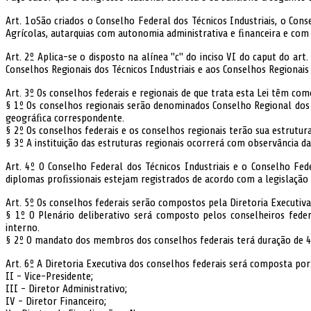
Art. 1oSão criados o Conselho Federal dos Técnicos Industriais, o Cons
Agrícolas, autarquias com autonomia administrativa e ﬁnanceira e com 
Art. 2º Aplica-se o disposto na alínea "c" do inciso VI do caput do art
Conselhos Regionais dos Técnicos Industriais e aos Conselhos Regionais 
Art. 3º Os conselhos federais e regionais de que trata esta Lei têm como
§ 1º Os conselhos regionais serão denominados Conselho Regional dos T
geográﬁca correspondente.
§ 2º Os conselhos federais e os conselhos regionais terão sua estrutu
§ 3º A instituição das estruturas regionais ocorrerá com observância da
Art. 4º O Conselho Federal dos Técnicos Industriais e o Conselho Fede
diplomas proﬁssionais estejam registrados de acordo com a legislação 
Art. 5º Os conselhos federais serão compostos pela Diretoria Executiva
§ 1º O Plenário deliberativo será composto pelos conselheiros feder
interno.
§ 2º O mandato dos membros dos conselhos federais terá duração de 4 
Art. 6º A Diretoria Executiva dos conselhos federais será composta por:
II - Vice-Presidente;
III - Diretor Administrativo;
IV - Diretor Financeiro;