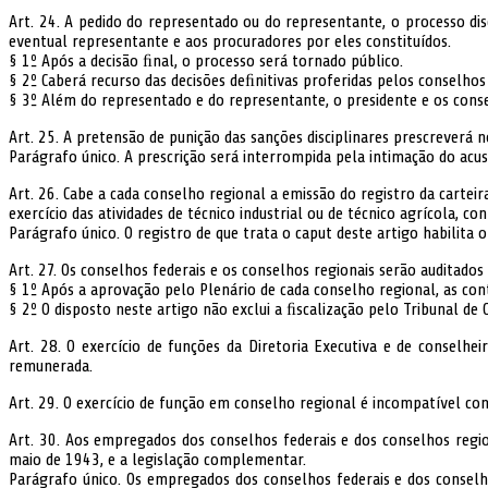
Art. 24. A pedido do representado ou do representante, o processo di
eventual representante e aos procuradores por eles constituídos.
§ 1º Após a decisão ﬁnal, o processo será tornado público.
§ 2º Caberá recurso das decisões deﬁnitivas proferidas pelos conselhos 
§ 3º Além do representado e do representante, o presidente e os conse
Art. 25. A pretensão de punição das sanções disciplinares prescreverá n
Parágrafo único. A prescrição será interrompida pela intimação do acu
Art. 26. Cabe a cada conselho regional a emissão do registro da carteir
exercício das atividades de técnico industrial ou de técnico agrícola, 
Parágrafo único. O registro de que trata o caput deste artigo habilita 
Art. 27. Os conselhos federais e os conselhos regionais serão auditado
§ 1º Após a aprovação pelo Plenário de cada conselho regional, as co
§ 2º O disposto neste artigo não exclui a ﬁscalização pelo Tribunal de 
Art. 28. O exercício de funções da Diretoria Executiva e de conselhe
remunerada.
Art. 29. O exercício de função em conselho regional é incompatível co
Art. 30. Aos empregados dos conselhos federais e dos conselhos region
maio de 1943, e a legislação complementar.
Parágrafo único. Os empregados dos conselhos federais e dos conselh