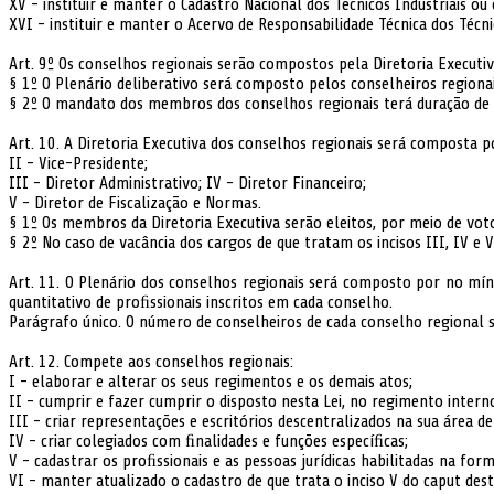
XV - instituir e manter o Cadastro Nacional dos Técnicos Industriais ou
XVI - instituir e manter o Acervo de Responsabilidade Técnica dos Técn
Art. 9º Os conselhos regionais serão compostos pela Diretoria Executiv
§ 1º O Plenário deliberativo será composto pelos conselheiros regiona
§ 2º O mandato dos membros dos conselhos regionais terá duração de 4
Art. 10. A Diretoria Executiva dos conselhos regionais será composta po
II - Vice-Presidente;
III - Diretor Administrativo; IV - Diretor Financeiro;
V - Diretor de Fiscalização e Normas.
§ 1º Os membros da Diretoria Executiva serão eleitos, por meio de voto
§ 2º No caso de vacância dos cargos de que tratam os incisos III, IV e
Art. 11. O Plenário dos conselhos regionais será composto por no mí
quantitativo de proﬁssionais inscritos em cada conselho.
Parágrafo único. O número de conselheiros de cada conselho regional 
Art. 12. Compete aos conselhos regionais:
I - elaborar e alterar os seus regimentos e os demais atos;
II - cumprir e fazer cumprir o disposto nesta Lei, no regimento inter
III - criar representações e escritórios descentralizados na sua área 
IV - criar colegiados com ﬁnalidades e funções especíﬁcas;
V - cadastrar os proﬁssionais e as pessoas jurídicas habilitadas na form
VI - manter atualizado o cadastro de que trata o inciso V do caput dest