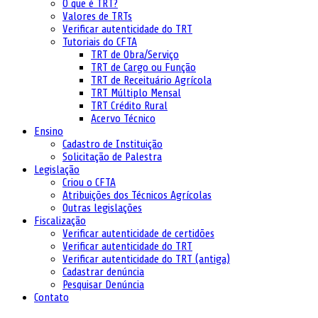
O que é TRT?
Valores de TRTs
Verificar autenticidade do TRT
Tutoriais do CFTA
TRT de Obra/Serviço
TRT de Cargo ou Função
TRT de Receituário Agrícola
TRT Múltiplo Mensal
TRT Crédito Rural
Acervo Técnico
Ensino
Cadastro de Instituição
Solicitação de Palestra
Legislação
Criou o CFTA
Atribuições dos Técnicos Agrícolas
Outras legislações
Fiscalização
Verificar autenticidade de certidões
Verificar autenticidade do TRT
Verificar autenticidade do TRT (antiga)
Cadastrar denúncia
Pesquisar Denúncia
Contato