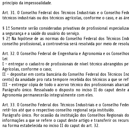
princípio da impessoalidade.
Art. 31. O Conselho Federal dos Técnicos Industriais e o Conselho Fed
técnicos industriais ou dos técnicos agrícolas, conforme o caso, e as
§ 1º Somente serão consideradas privativas de proﬁssional especializ
a segurança e a saúde do usuário do serviço.
§ 2º Na hipótese de as normas do Conselho Federal dos Técnicos Ind
conselho proﬁssional, a controvérsia será resolvida por meio de reso
Art. 32. O Conselho Federal de Engenharia e Agronomia e os Conselhos
Lei:
I - entregar o cadastro de proﬁssionais de nível técnico abrangidos pe
Agrícolas, conforme o caso;
II - depositar em conta bancária do Conselho Federal dos Técnicos In
cento) da anuidade pro rata tempore recebida dos técnicos a que se re
III - entregar cópia de todo o acervo técnico dos proﬁssionais abarcad
Parágrafo único. Ressalvado o disposto no inciso II do caput deste
Agronomia permanecerão integralmente com eles.
Art. 33. O Conselho Federal dos Técnicos Industriais e o Conselho Fed
retê-los até que o respectivo conselho regional seja instituído.
Parágrafo único. Por ocasião da instituição dos Conselhos Regionais do
informações a que se refere o caput deste artigo e transferir os rec
na forma estabelecida no inciso II do caput do art. 32.