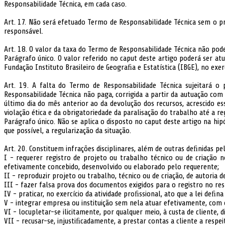
Responsabilidade Técnica, em cada caso.
Art. 17. Não será efetuado Termo de Responsabilidade Técnica sem o pr
responsável.
Art. 18. O valor da taxa do Termo de Responsabilidade Técnica não poder
Parágrafo único. O valor referido no caput deste artigo poderá ser at
Fundação Instituto Brasileiro de Geograﬁa e Estatística (IBGE), no exerc
Art. 19. A falta do Termo de Responsabilidade Técnica sujeitará
Responsabilidade Técnica não paga, corrigida a partir da autuação com 
último dia do mês anterior ao da devolução dos recursos, acrescido 
violação ética e da obrigatoriedade da paralisação do trabalho até a re
Parágrafo único. Não se aplica o disposto no caput deste artigo na hip
que possível, a regularização da situação.
Art. 20. Constituem infrações disciplinares, além de outras deﬁnidas pel
I - requerer registro de projeto ou trabalho técnico ou de criação 
efetivamente concebido, desenvolvido ou elaborado pelo requerente;
II - reproduzir projeto ou trabalho, técnico ou de criação, de autoria d
III - fazer falsa prova dos documentos exigidos para o registro no re
IV - praticar, no exercício da atividade proﬁssional, ato que a lei deﬁ
V - integrar empresa ou instituição sem nela atuar efetivamente, com o
VI - locupletar-se ilicitamente, por qualquer meio, à custa de cliente,
VII - recusar-se, injustiﬁcadamente, a prestar contas a cliente a respe