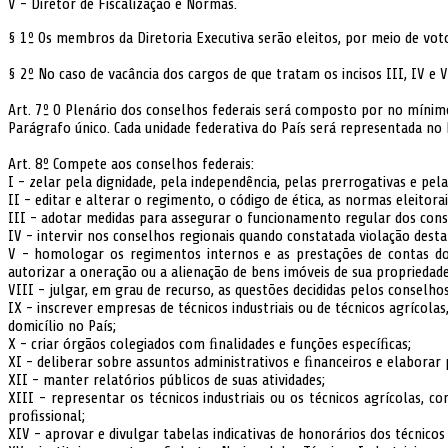
V - Diretor de Fiscalização e Normas.
§ 1º Os membros da Diretoria Executiva serão eleitos, por meio de voto
§ 2º No caso de vacância dos cargos de que tratam os incisos III, IV e
Art. 7º O Plenário dos conselhos federais será composto por no mínimo
Parágrafo único. Cada unidade federativa do País será representada no
Art. 8º Compete aos conselhos federais:
I - zelar pela dignidade, pela independência, pelas prerrogativas e pel
II - editar e alterar o regimento, o código de ética, as normas eleitora
III - adotar medidas para assegurar o funcionamento regular dos cons
IV - intervir nos conselhos regionais quando constatada violação dest
V - homologar os regimentos internos e as prestações de contas dos 
autorizar a oneração ou a alienação de bens imóveis de sua propriedade
VIII - julgar, em grau de recurso, as questões decididas pelos conselhos
IX - inscrever empresas de técnicos industriais ou de técnicos agrícola
domicílio no País;
X - criar órgãos colegiados com ﬁnalidades e funções especíﬁcas;
XI - deliberar sobre assuntos administrativos e ﬁnanceiros e elabora
XII - manter relatórios públicos de suas atividades;
XIII - representar os técnicos industriais ou os técnicos agrícolas, 
proﬁssional;
XIV - aprovar e divulgar tabelas indicativas de honorários dos técnicos 