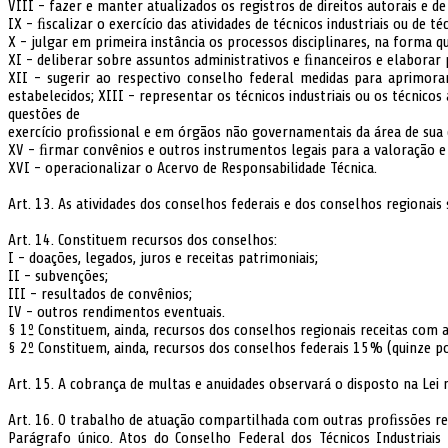
VIII - fazer e manter atualizados os registros de direitos autorais e de
IX - ﬁscalizar o exercício das atividades de técnicos industriais ou de t
X - julgar em primeira instância os processos disciplinares, na forma 
XI - deliberar sobre assuntos administrativos e ﬁnanceiros e elabora
XII - sugerir ao respectivo conselho federal medidas para aprimora
estabelecidos; XIII - representar os técnicos industriais ou os técnico
questões de
exercício proﬁssional e em órgãos não governamentais da área de sua c
XV - ﬁrmar convênios e outros instrumentos legais para a valoração e
XVI - operacionalizar o Acervo de Responsabilidade Técnica.
Art. 13. As atividades dos conselhos federais e dos conselhos regionai
Art. 14. Constituem recursos dos conselhos:
I - doações, legados, juros e receitas patrimoniais;
II - subvenções;
III - resultados de convênios;
IV - outros rendimentos eventuais.
§ 1º Constituem, ainda, recursos dos conselhos regionais receitas com an
§ 2º Constituem, ainda, recursos dos conselhos federais 15% (quinze po
Art. 15. A cobrança de multas e anuidades observará o disposto na Lei 
Art. 16. O trabalho de atuação compartilhada com outras proﬁssões r
Parágrafo único. Atos do Conselho Federal dos Técnicos Industriais