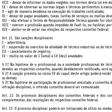
VIII - deixar de informar os dados exigidos nos termos desta Lei em d
IX - deixar de observar as normas legais e técnicas pertinentes à execu
X - agir de maneira desidiosa na execução do trabalho contratado;
XI - deixar de pagar anuidades, taxas, tarifas de serviços ou multas d
XII - não efetuar o Termo de Responsabilidade Técnica quando for obri
XIII - exercer a proﬁssão quando impedido de fazê-lo, ou facilitar, por
XIV - abster-se de votar nas eleições do respectivo conselho federal.
Art. 21. São sanções disciplinares:
I - advertência;
II - suspensão do exercício da atividade de técnico industrial ou de téc
III - cancelamento de registro;
IV - multa no valor de 1 (uma) a 10 (dez) anuidades.
§ 1º Na hipótese de o proﬁssional ou a sociedade proﬁssional de técnic
devidos ao respectivo conselho, quando devidamente notiﬁcado, será apl
§ 2º A sanção prevista no inciso IV do caput deste artigo poderá incid
as demais.
§ 3º Na hipótese de participação de proﬁssional vinculado a conselho
infração disciplinar, o referido conselho deverá ser comunicado.
Art. 22. Os processos disciplinares dos conselhos federais e dos c
complementar, das resoluções do respectivo conselho federal.
Art. 23. O processo disciplinar poderá ser instaurado de ofício ou med