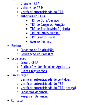
O que é TRT?
Valores de TRTs
Verificar autenticidade do TRT
Tutoriais do CFTA
TRT de Obra/Serviço
TRT de Cargo ou Função
TRT de Receituário Agrícola
TRT Múltiplo Mensal
TRT Crédito Rural
Acervo Técnico
Ensino
Cadastro de Instituição
Solicitação de Palestra
Legislação
Criou o CFTA
Atribuições dos Técnicos Agrícolas
Outras legislações
Fiscalização
Verificar autenticidade de certidões
Verificar autenticidade do TRT
Verificar autenticidade do TRT (antiga)
Cadastrar denúncia
Pesquisar Denúncia
Contato